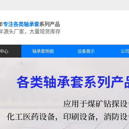
年
专注各类轴承套
系列产品
5年源头厂家，大量现货库存
中心
轴承套明细
设备展示
公