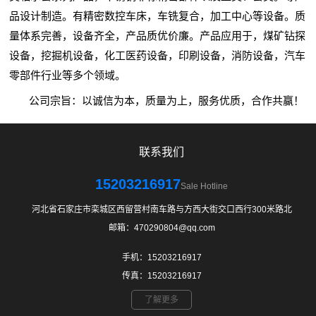
品设计制造。有精密数控车床，车铣复合，加工中心等设备。质
量体系完善，设备齐全，产品质优价廉。产品应用于，
煤矿钻探
设备
，
挖掘机设备
，
化工医药设备
，印刷设备，消防设备，汽车
零部件行业等多个领域。
公司宗旨：以诚信为本，质量为上，服务优质，合作共赢！
联系我们
15203216917
Sale Hotline
河北省石家庄市栾城区西留营村南车路与方西大街交口西行300米路北
邮箱：470290804@qq.com
手机：15203216917
传真：15203216917
了解更多