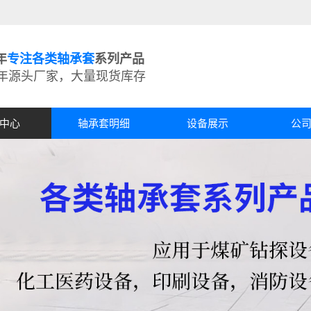
年
专注各类轴承套
系列产品
5年源头厂家，大量现货库存
中心
轴承套明细
设备展示
公