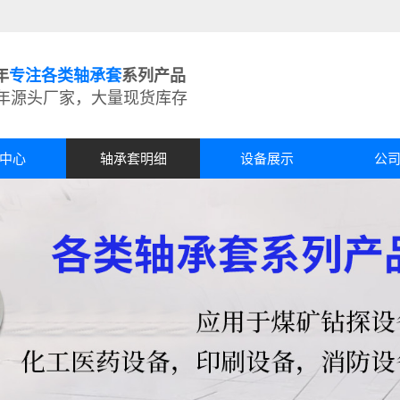
年
专注各类轴承套
系列产品
5年源头厂家，大量现货库存
中心
轴承套明细
设备展示
公