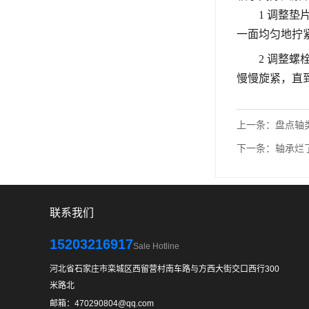
1 调整
一面均匀地拧
2 调整
慢慢旋紧，直
上一条：
盘点轴
下一条：
轴承烂
联系我们
15203216917
Sale Hotline
河北省石家庄市栾城区西留营村南车路与方西大街交口西行300
米路北
邮箱：470290804@qq.com