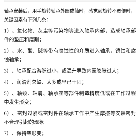
轴承安装后，用手旋转轴承外圈或轴时，感觉到旋转不灵便时，
关键因素有下列几条：
1）、氧化物、灰尘等污染物等进入轴承内部，造成轴承部
件的垫压和磨削；
2）、水、酸、碱等带有腐蚀性的介质进入轴承，锈蚀和腐
蚀轴承；
3）、轴承配合游隙过小，或温升导致内圈膨胀过大；
4）、润滑剂欠缺、太多或早已干固；
5）、轴颈、轴肩、轴承座等部件制造精度低或在工作过程
中发生形变；
6）、密封过紧或密封件在轴承工作中产生摩擦等安装密封
不合理引起的现象
7）、保持架形变；