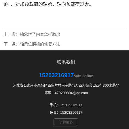
8）、对加预载荷的轴承，轴向预载荷过大。
上一条：
轴承烂了内套怎样取出
下一条：
轴承位磨损的修复方法
联系我们
15203216917
Sale Hotline
河北省石家庄市栾城区西留营村南车路与方西大街交口西行300米路北
邮箱：470290804@qq.com
手机：15203216917
传真：15203216917
了解更多