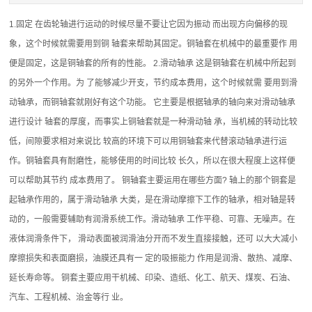
1.固定 在齿轮轴进行运动的时候尽量不要让它因为振动 而出现方向偏移的现
象，这个时候就需要用到铜 轴套来帮助其固定。铜轴套在机械中的最重要作 用
便是固定，这是铜轴套的所有的性能。 2.滑动轴承 这是铜轴套在机械中所起到
的另外一个作用。为 了能够减少开支，节约成本费用，这个时候就需 要用到滑
动轴承，而铜轴套就刚好有这个功能。 它主要是根据轴承的轴向来对滑动轴承
进行设计 轴套的厚度，而事实上铜轴套就是一种滑动轴 承，当机械的转动比较
低，间隙要求相对来说比 较高的环境下可以用铜轴套来代替滚动轴承进行运
作。铜轴套具有耐磨性，能够使用的时间比较 长久，所以在很大程度上这样便
可以帮助其节约 成本费用了。 铜轴套主要运用在哪些方面? 轴上的那个铜套是
起轴承作用的，属于滑动轴承 大类，是在滑动摩擦下工作的轴承，相对轴是转
动的，一般需要辅助有润滑系统工作。滑动轴承 工作平稳、可靠、无噪声。在
液体润滑条件下， 滑动表面被润滑油分开而不发生直接接触，还可 以大大减小
摩擦损失和表面磨损，油膜还具有一 定的吸振能力 作用是润滑、散热、减摩、
延长寿命等。 铜套主要应用干机械、印染、造纸、化工、航天、煤炭、石油、
汽车、工程机械、治金等行 业。