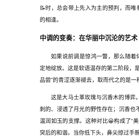
📝时，总会带上先入为主的预判，而唯
的相逢。
中调的变奏：在华丽中沉沦的艺术
如果说前调是惊鸿一瞥，那么随着体
定地绽放。这是软语温存的第二阶段，是
品尝”的青涩逐渐褪去，取而代之的是一
这是大马士革玫瑰与沉香木的博弈
刺的、浸透了月光的野性存在；沉香也
温润如玉的支撑。这种对比😀构成了“
突后的和谐。当你低下头，鼻尖掠过手