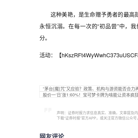
这种美艳，是生命赠予勇者的最高
永恒沉溺。在每一次的“初品尝”中，
分。
活动：【
hKszRFt4WyWwhC373uUSCF
“茅台{魔}咒”又应验？政策、机构与游资能否合力
股价一‘日’涨1:60%！宝可梦卡牌为啥能让资本疯
声明：证券时报力求信息真实、准确，文章提及内
下载“证券时报”官方APP，或关注官方微信公众
网友评论