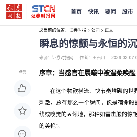
首页
快讯
要闻
股市
您当前的位置：
证券时报
>
公司
>
正文
瞬息的惊颤与永恒的沉
来源：证券时报网
作者：王石川
2026-02-07 
序章：当感官在晨曦中被温柔唤醒
点赞
在这个物欲横流、快节奏堆砌的世
刺激。总有那么一个瞬间，像是宿命般的
线或嗅觉的🔥领地，那种如雷击般的惊
的美艳”。