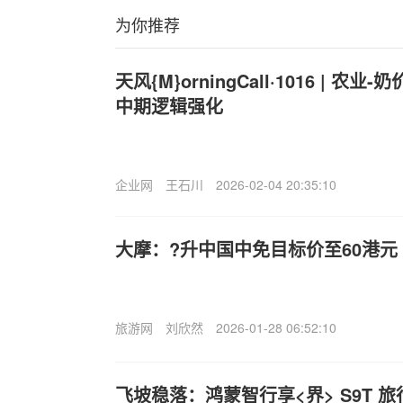
为你推荐
天风{M}orningCall·1016 | 农
中期逻辑强化
企业网
王石川
2026-02-04 20:35:10
大摩：?升中国中免目标价至60港元 
旅游网
刘欣然
2026-01-28 06:52:10
飞坡稳落：鸿蒙智行享<界> S9T 